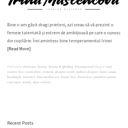
Bine v-am găsit dragi prieteni, azi vreau să vă prezint o
femeie talentată și extrem de ambițioasă pe care o cunosc
din copilărie. Îmi amintesc bine temperamentul Irinei
Read More
Filed under
Interviuri
,
Sewing
,
Sewing & Quilting
,
Uncategorized
Tagged
craft
,
creative lion
,
creativelion
,
croitorie
,
designer textile
,
fashion designer
,
haine cusute
,
handmade
,
interviuri
,
irina maslencova
,
kreativ løve
,
kreativlove
,
pantaloni pentru
copii tipar
,
sewing
,
tipar croitorie
Recent Posts