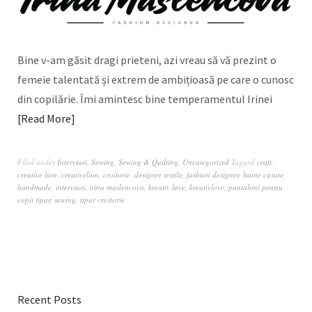
Bine v-am găsit dragi prieteni, azi vreau să vă prezint o
femeie talentată și extrem de ambițioasă pe care o cunosc
din copilărie. Îmi amintesc bine temperamentul Irinei
Read More
Filed under
Interviuri
,
Sewing
,
Sewing & Quilting
,
Uncategorized
Tagged
craft
,
creative lion
,
creativelion
,
croitorie
,
designer textile
,
fashion designer
,
haine cusute
,
handmade
,
interviuri
,
irina maslencova
,
kreativ løve
,
kreativlove
,
pantaloni pentru
copii tipar
,
sewing
,
tipar croitorie
Recent Posts