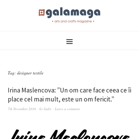
Tag:
designer textile
Irina Maslencova: ”Un om care face ceea ce îi
place cel mai mult, este un om fericit.”
7th November 2016
by
Gaby
Leave a comment