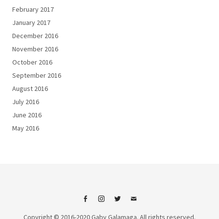
February 2017
January 2017
December 2016
November 2016
October 2016
September 2016
August 2016
July 2016
June 2016
May 2016
Facebook
Instagram
Twitter
Email
Copyright © 2016-2020 Gaby Galamaga. All rights reserved.