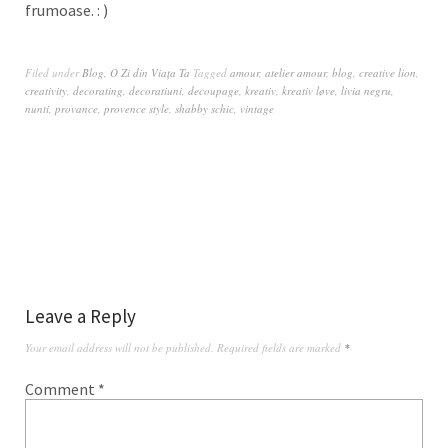
frumoase. : )
Filed under
Blog
,
O Zi din Viața Ta
Tagged
amour
,
atelier amour
,
blog
,
creative lion
,
creativity
,
decorating
,
decoratiuni
,
decoupage
,
kreativ
,
kreativ løve
,
livia negru
,
nunti
,
provance
,
provence style
,
shabby schic
,
vintage
Leave a Reply
Your email address will not be published.
Required fields are marked
*
Comment
*