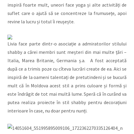
inspiră foarte mult, uneori face yoga și alte activități de
suflet care o ajută să se concentreze la frumusețe, apoi
revine la lucru și totul îi reușește.
Livia face parte dintr-o asociație a admiratorilor stilului
shabby a cărei membri sunt meșteri din mai multe țări –
Italia, Marea Britanie, Germania ș.a. A fost acceptată
după ce a trimis poze cu cîteva lucrări create de ea. Aici se
inspiră de la oameni talentați de pretutindeni și se bucură
mult că în Moldova acest stil a prins culoare și formă și
este îndrăgit de tot mai multă lume. Speră că în curând va
putea realiza proiecte în stil shabby pentru decorațiuni
interioare în case, nu doar pentru nunți.