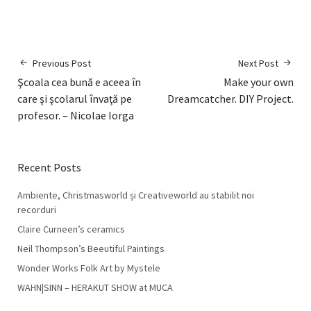
Previous Post
Next Post
Şcoala cea bună e aceea în
Make your own
care şi şcolarul învaţă pe
Dreamcatcher. DIY Project.
profesor. – Nicolae Iorga
Recent Posts
Ambiente, Christmasworld și Creativeworld au stabilit noi
recorduri
Claire Curneen’s ceramics
Neil Thompson’s Beeutiful Paintings
Wonder Works Folk Art by Mystele
WAHN|SINN – HERAKUT SHOW at MUCA