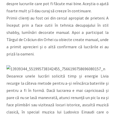
despre lucrurile care pot fi făcute mai bine. Aceștia o ajută
foarte mult și îi dau curaj să creeze în continuare.
Primii clienți au fost cei din cercul apropiat de prieteni. A
început prin a face cutii în tehnica decupajului în stil
shabby, lumînări decorate manual. Apoi a participat la
Târgul de Crăciun din Orhei cu obiecte create manual, unde
a primit aprecieri și o altă confirmare că lucrările ei au
priză la oameni.
Deoarece unele lucrări solicită timp și energie Livia
recurge la câteva metode pentru a-și reîncărca bateriile și
pentru a fi în formă. Dacă lucrarea e mai capricioasă și
pare că nu se lasă manevrată, atunci renunță un pic la ea și
face plimbări sau vizitează locuri istorice, ascultă muzică
clasică, în special muzica lui Ludovico Einaudi care o