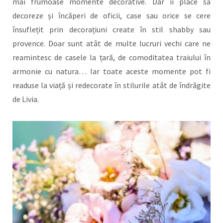
mai frumoase momente decorative. Dar îi place să
decoreze și încăperi de oficii, case sau orice se cere
însuflețit prin decorațiuni create în stil shabby sau
provence. Doar sunt atât de multe lucruri vechi care ne
reamintesc de casele la țară, de comoditatea traiului în
armonie cu natura… Iar toate aceste momente pot fi
readuse la viață și redecorate în stilurile atât de îndrăgite
de Livia.