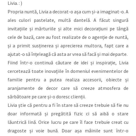
Livia. : )
Propria nuntă, Livia a decorat-o așa cum și-a imaginat-o. A
ales culori pastelate, multă dantelă. A făcut singură
invitațiile și mărturiile și alte mici decorațiuni pe lângă
cele de bază, care au fost realizate de o agenție de nuntă,
și a primit susținerea și aprecierea multora, fapt care a
ajutat-o să înțeleagă că asta ar vrea să facă și mai departe.
Fiind într-o continuă căutare de idei și inspirație, Livia
cercetează toate inovațiile în domeniul evenimentelor de
familie pentru a putea realiza accesorii, obiecte și
aranjamente de decor care să creeze atmosfera de
sărbătoare pe care și-o doresc clienții.
Livia știe că pentru a fi în stare să creeze trebuie să fie nu
doar informată și pregătită fizic ci să aibă o stare
lăuntrică lină. Orice lucru pe care îl face trebuie creat cu
dragoste și voie bună. Doar așa mâinile sunt într-o